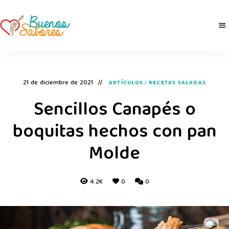
Buenos
derretidosPorLaComida
Sabores
21 de diciembre de 2021
ARTÍCULOS
/
RECETAS SALADAS
Sencillos Canapés o
boquitas hechos con pan
Molde
4.2K
0
0