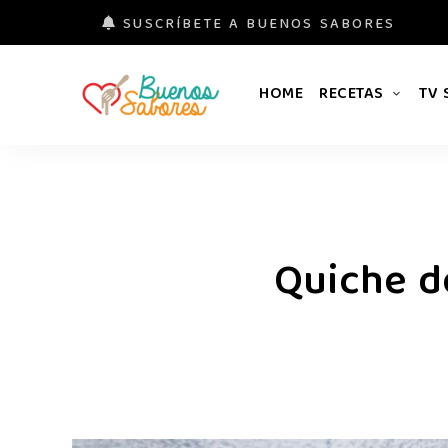
SUSCRÍBETE A BUENOS SABORES
HOME
RECETAS
TV
Buenos
#derretidosPorLaComida
Sabores
Quiche d