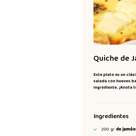
Quiche de J
Este plato es un clás
salada con huevos ba
ingrediente. ¡Anota 
Ingredientes
200
gr
de jamón 