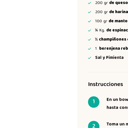
200
gr
de queso
200
gr
de harina
100
gr
de manteq
¼
Kg.
de espinac
½
champiñones 
1
berenjena re
Sal y Pimienta
Instrucciones
En un bowl
hasta con
Toma un m