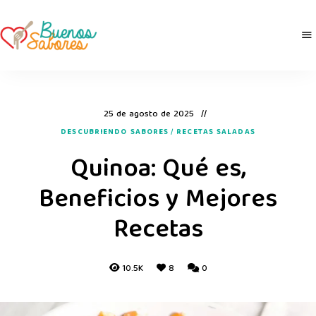
Buenos
derretidosPorLaComida
Sabores
25 de agosto de 2025
DESCUBRIENDO SABORES
/
RECETAS SALADAS
Quinoa: Qué es,
Beneficios y Mejores
Recetas
10.5K
8
0