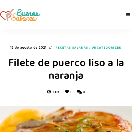
Buenos
derretidosPorLaComida
Sabores
15 de agosto de 2021
RECETAS SALADAS
/
UNCATEGORIZED
Filete de puerco liso a la
naranja
7.8K
1
0