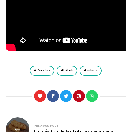
Recetas
tiktok
videos
PREVIOUS POST
Lo más top de las frituras panameña