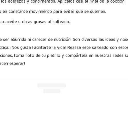
los aderezos y condimentos. Aplícalos casi al final de la cocción.
s en constante movimiento para evitar que se quemen.
so aceite u otras grasas al salteado.
e ser aburrida ni carecer de nutrición! Son diversas las ideas y n
tica. ¡Nos gusta facilitarte la vida! Realiza este salteado con esto
iones, toma foto de tu platillo y compártela en nuestras redes so
cen esperar!