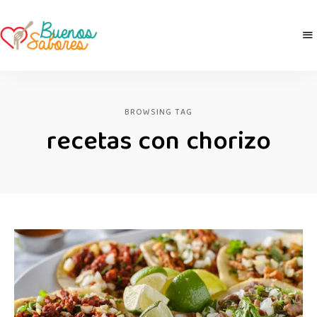
Buenos
derretidosPorLaComida
Sabores
BROWSING TAG
recetas con chorizo