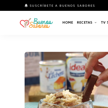
SUSCRÍBETE A BUENOS SABORES
HOME
RECETAS
TV
Buenos
#derretidosPorLaComida
Sabores