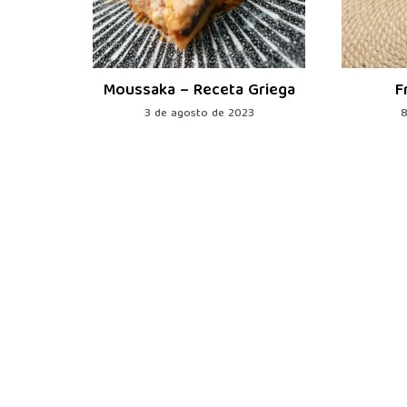
en 5
Moussaka – Receta Griega
F
3 de agosto de 2023
8