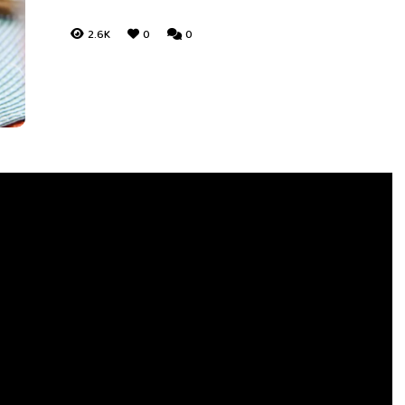
2.6K
0
0