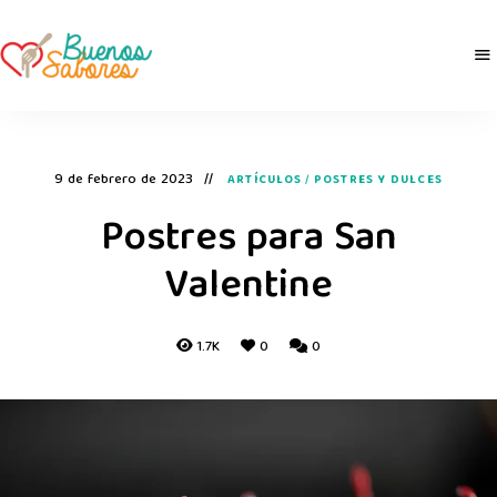
Buenos
derretidosPorLaComida
Sabores
9 de febrero de 2023
ARTÍCULOS
/
POSTRES Y DULCES
Postres para San
Valentine
1.7K
0
0