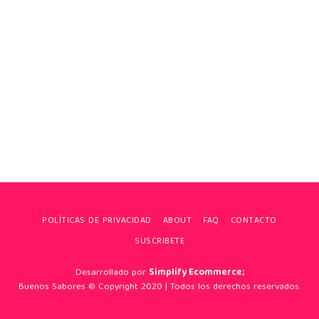
POLÍTICAS DE PRIVACIDAD
ABOUT
FAQ
CONTACTO
SUSCRIBETE
Desarrollado por
Simplify Ecommerce;
Buenos Sabores © Copyright 2020 | Todos los derechos reservados.