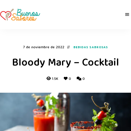
Buenos
derretidosPorLaComida
Sabores
7 de noviembre de 2022
BEBIDAS SABROSAS
Bloody Mary – Cocktail
1.5K
0
0