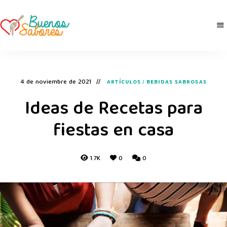
Buenos
derretidosPorLaComida
Sabores
4 de noviembre de 2021
ARTÍCULOS
/
BEBIDAS SABROSAS
Ideas de Recetas para
fiestas en casa
1.7K
0
0