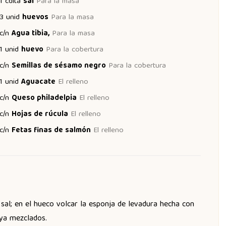
1
cdita
sal
Para la masa
3
unid
huevos
Para la masa
c/n
Agua tibia,
Para la masa
1
unid
huevo
Para la cobertura
c/n
Semillas de sésamo negro
Para la cobertura
1
unid
Aguacate
El relleno
c/n
Queso philadelpia
El relleno
c/n
Hojas de rúcula
El relleno
c/n
Fetas finas de salmón
El relleno
 sal; en el hueco volcar la esponja de levadura hecha con
 ya mezclados.