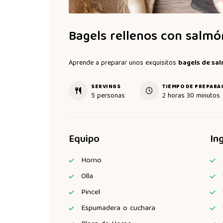
Bagels rellenos con salmó
Aprende a preparar unos exquisitos
bagels de sa
SERVINGS
TIEMPO DE PREPARA
5
personas
2
horas
30
minutos
Equipo
In
Horno
Olla
Pincel
Espumadera o cuchara