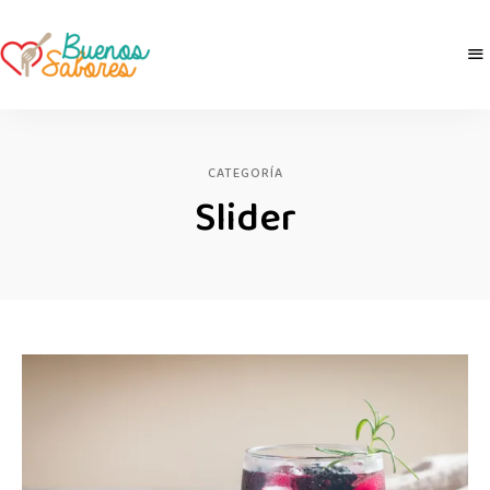
Buenos
derretidosPorLaComida
Sabores
CATEGORÍA
Slider