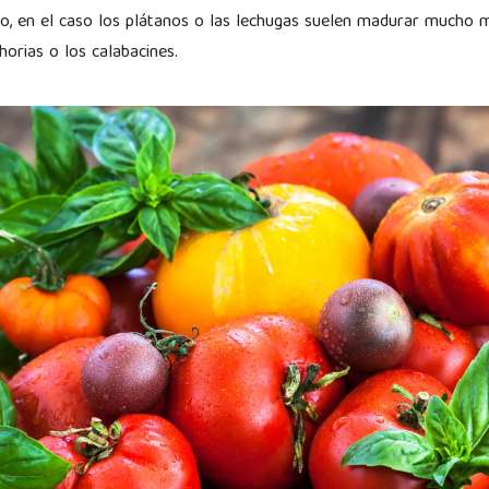
lo, en el caso los plátanos o las lechugas suelen madurar mucho 
orias o los calabacines.