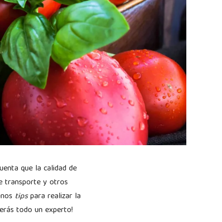
uenta que la calidad de
e transporte y otros
gunos
tips
para realizar la
 serás todo un experto!