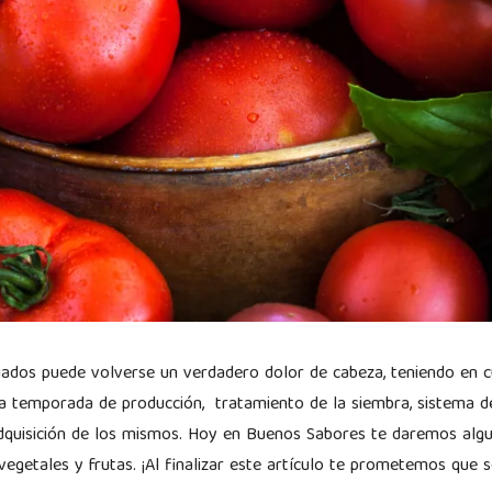
uados puede volverse un verdadero dolor de cabeza, teniendo en c
la temporada de producción, tratamiento de la siembra, sistema d
adquisición de los mismos. Hoy en Buenos Sabores te daremos al
vegetales y frutas. ¡Al finalizar este artículo te prometemos que