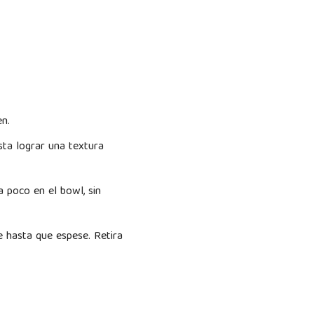
en.
sta lograr una textura
a poco en el bowl, sin
 hasta que espese. Retira
s.