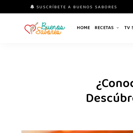
SUSCRÍBETE A BUENOS SABORES
HOME
RECETAS
TV
Buenos
#derretidosPorLaComida
Sabores
¿Conoc
Descúbre