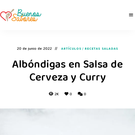
Buenos
derretidosPorLaComida
Sabores
20 de junio de 2022
ARTÍCULOS
/
RECETAS SALADAS
Albóndigas en Salsa de
Cerveza y Curry
2K
0
0