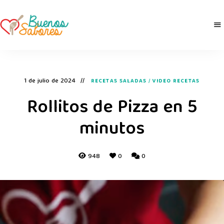
Buenos
derretidosPorLaComida
Sabores
1 de julio de 2024
RECETAS SALADAS
/
VIDEO RECETAS
Rollitos de Pizza en 5
minutos
948
0
0