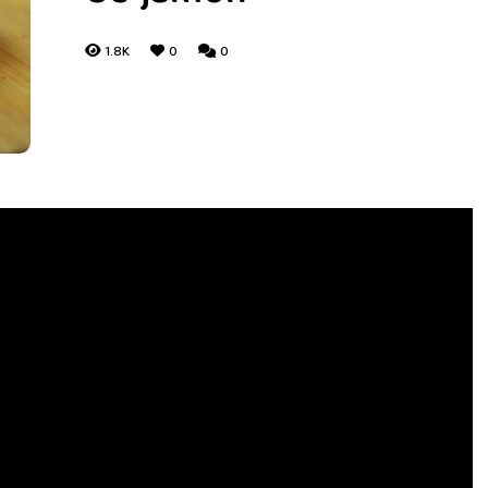
1.8K
0
0