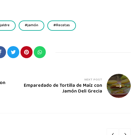
jaldre
jamón
Recetas
NEXT POST
con
Emparedado de Tortilla de Maíz con
Jamón Deli Grecia