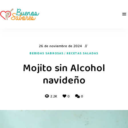
Buenos
derretidosPorLaComida
Sabores
26 de noviembre de 2024
BEBIDAS SABROSAS
/
RECETAS SALADAS
Mojito sin Alcohol
navideño
2.2K
0
0