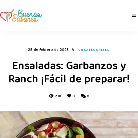
Buenos
derretidosPorLaComida
Sabores
28 de febrero de 2023
UNCATEGORIZED
Ensaladas: Garbanzos y
Ranch ¡Fácil de preparar!
2.1K
0
0