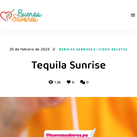
Buenos
derretidosPorLaComida
Sabores
25 de febrero de 2023
BEBIDAS SABROSAS
/
VIDEO RECETAS
Tequila Sunrise
1.2K
0
0