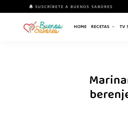
SUSCRÍBETE A BUENOS SABORES
HOME
RECETAS
TV
Buenos
#derretidosPorLaComida
Sabores
Marina
berenj