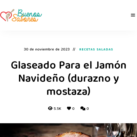
Buenos
derretidosPorLaComida
Sabores
30 de noviembre de 2023
RECETAS SALADAS
Glaseado Para el Jamón
Navideño (durazno y
mostaza)
5.5K
0
0