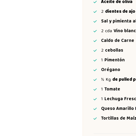
Aceite de oliva
2
dientes de ajo
Sal y pimienta a
2
cda
Vino blan
Caldo de Carne
2
cebollas
1
Pimentón
Orégano
½
Kg
de pulled 
1
Tomate
1
Lechuga Fres
Queso Amarillo 
Tortillas de Maí