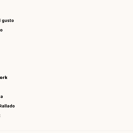
l gusto
co
pork
ca
Rallado
z