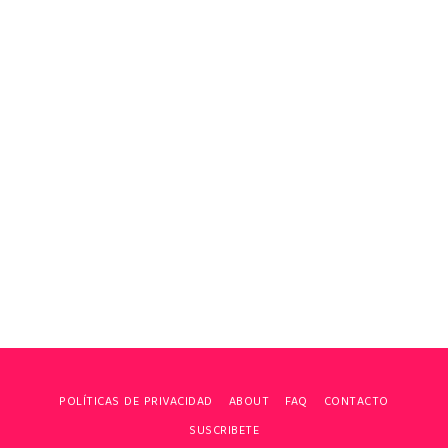
POLÍTICAS DE PRIVACIDAD
ABOUT
FAQ
CONTACTO
SUSCRIBETE