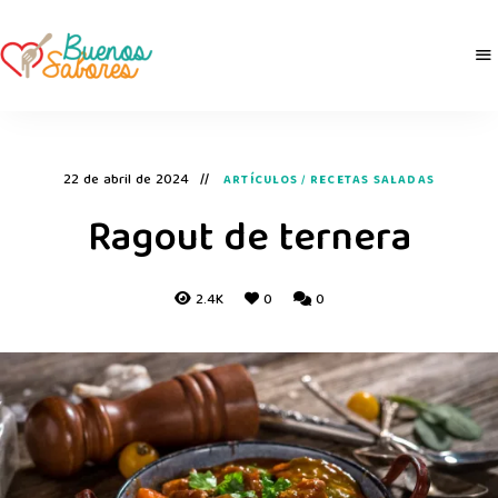
Buenos
derretidosPorLaComida
Sabores
22 de abril de 2024
ARTÍCULOS
/
RECETAS SALADAS
Ragout de ternera
2.4K
0
0