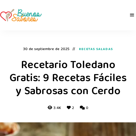
Buenos
derretidosPorLaComida
Sabores
30 de septiembre de 2025
RECETAS SALADAS
Recetario Toledano
Gratis: 9 Recetas Fáciles
y Sabrosas con Cerdo
3.4K
2
0