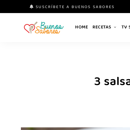
SUSCRÍBETE A BUENOS SABORES
HOME
RECETAS
TV
Buenos
#derretidosPorLaComida
Sabores
3 sals