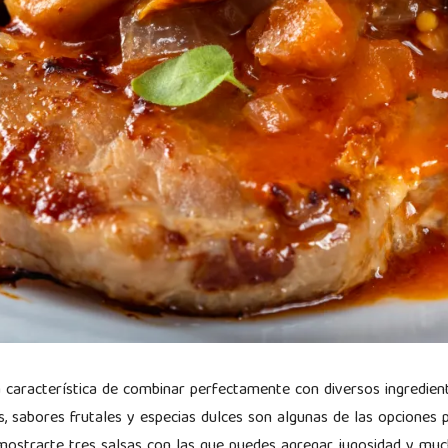
a característica de combinar perfectamente con diversos ingredien
s, sabores frutales y especias dulces son algunas de las opciones 
mostrarte tres salsas con las que puedes agregar jugosidad y mu