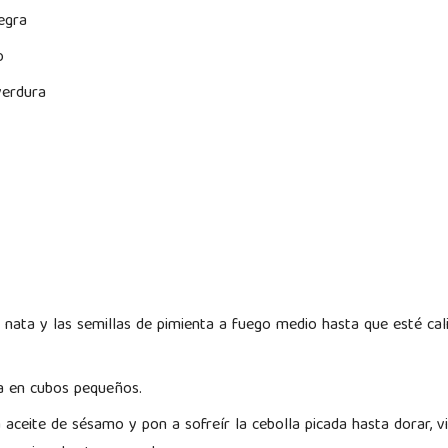
egra
o
verdura
a nata y las semillas de pimienta a fuego medio hasta que esté cali
la en cubos pequeños.
 aceite de sésamo y pon a sofreír la cebolla picada hasta dorar, v