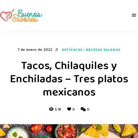
Buenos
derretidosPorLaComida
Sabores
7 de enero de 2022
ARTÍCULOS
/
RECETAS SALADAS
Tacos, Chilaquiles y
Enchiladas – Tres platos
mexicanos
5.1K
0
0