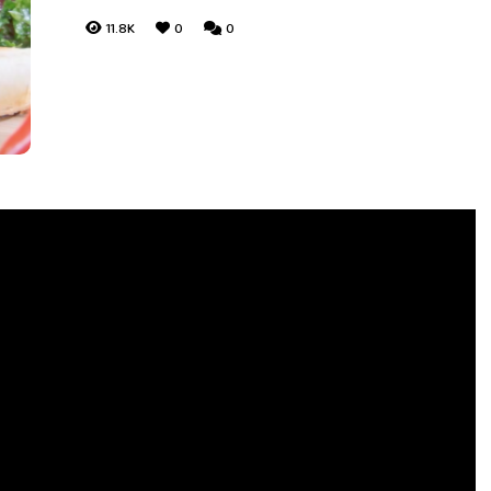
11.8K
0
0