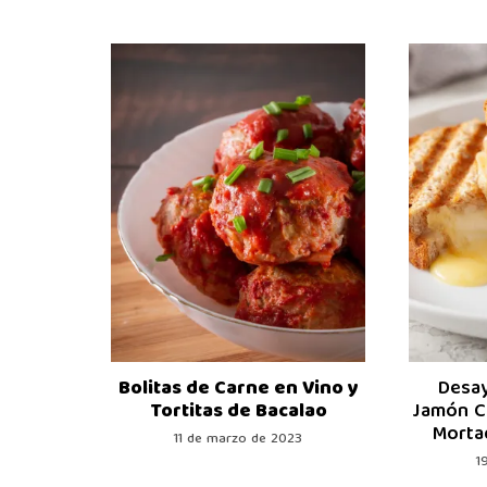
cetas
Bolitas de Carne en Vino y
Desay
Tortitas de Bacalao
Jamón Co
Mortad
11 de marzo de 2023
1