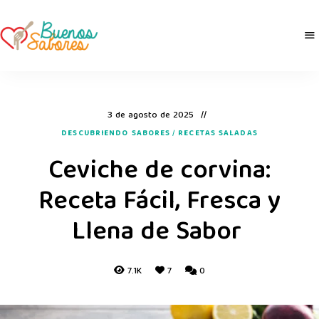
Buenos
derretidosPorLaComida
Sabores
3 de agosto de 2025
DESCUBRIENDO SABORES
/
RECETAS SALADAS
Ceviche de corvina:
Receta Fácil, Fresca y
Llena de Sabor
7.1K
7
0