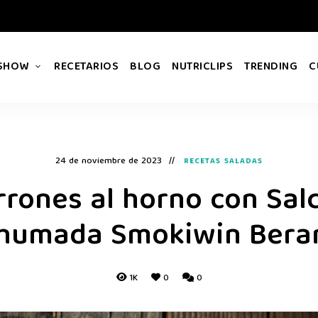
 SHOW
RECETARIOS
BLOG
NUTRICLIPS
TRENDING
C
24 de noviembre de 2023
RECETAS SALADAS
rones al horno con Sal
humada Smokiwin Bera
1K
0
0