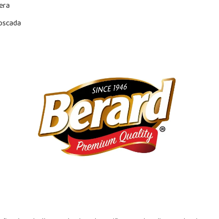
era
oscada