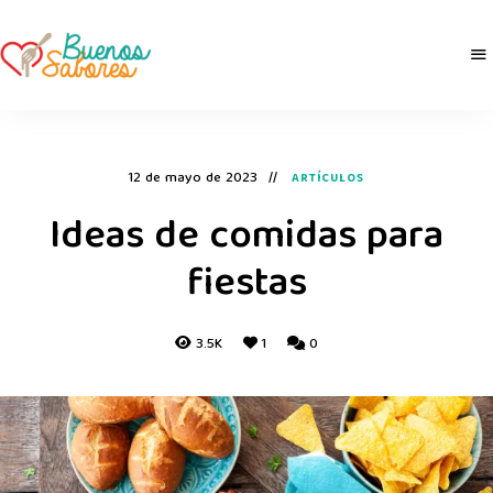
Buenos
derretidosPorLaComida
Sabores
12 de mayo de 2023
ARTÍCULOS
Ideas de comidas para
fiestas
3.5K
1
0