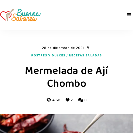
Buenos
derretidosPorLaComida
Sabores
28 de diciembre de 2021
POSTRES Y DULCES
/
RECETAS SALADAS
Mermelada de Ají
Chombo
4.6K
2
0