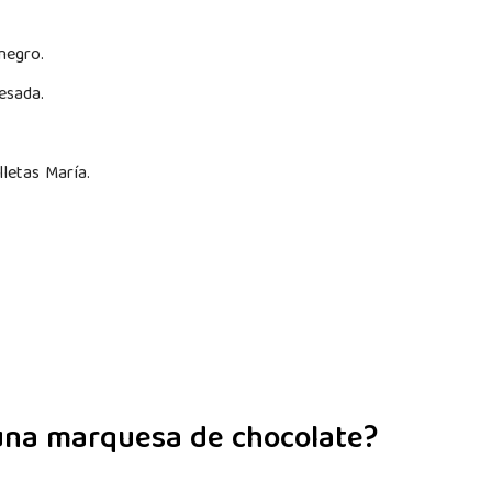
 negro.
esada.
lletas María.
.
una marquesa de chocolate?