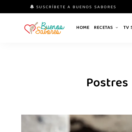
SUSCRÍBETE A BUENOS SABORES
HOME
RECETAS
TV
Buenos
#derretidosPorLaComida
Sabores
Postres 