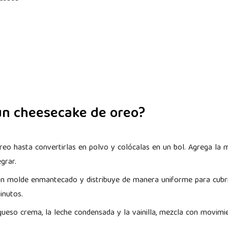
un cheesecake de oreo?
oreo hasta convertirlas en polvo y colócalas en un bol. Agrega la 
egrar.
un molde enmantecado y distribuye de manera uniforme para cubrir
inutos.
queso crema, la leche condensada y la vainilla, mezcla con movim