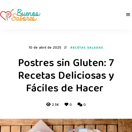
Buenos
derretidosPorLaComida
Sabores
10 de abril de 2025
RECETAS SALADAS
Postres sin Gluten: 7
Recetas Deliciosas y
Fáciles de Hacer
2.5K
0
0