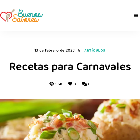
Buenos
derretidosPorLaComida
Sabores
13 de febrero de 2023
ARTÍCULOS
Recetas para Carnavales
1.6K
0
0