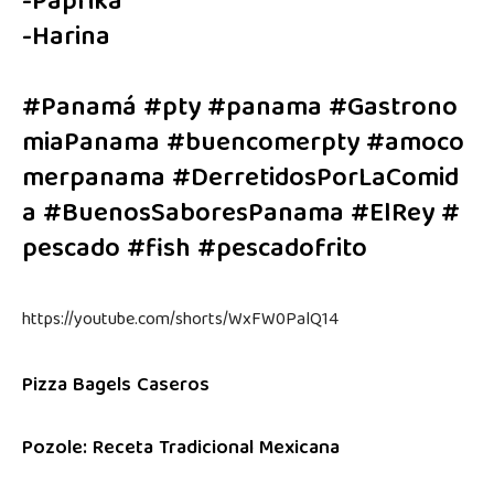
-Paprika
-Harina
#Panamá
#pty
#panama
#Gastrono
miaPanama
#buencomerpty
#amoco
merpanama
#DerretidosPorLaComid
a
#BuenosSaboresPanama
#ElRey
#
pescado
#fish
#pescadofrito
https://youtube.com/shorts/WxFW0PalQ14
Pizza Bagels Caseros
Pozole: Receta Tradicional Mexicana