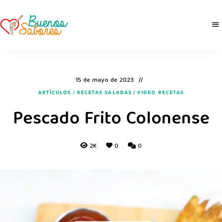
Buenos
derretidosPorLaComida
Sabores
15 de mayo de 2023
ARTÍCULOS
/
RECETAS SALADAS
/
VIDEO RECETAS
Pescado Frito Colonense
2K
0
0