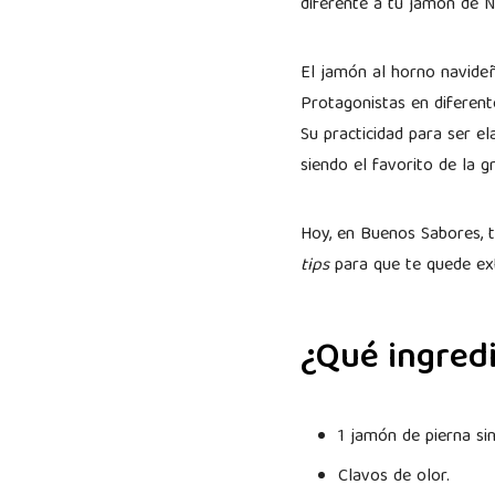
diferente a tu jamón de 
El jamón al horno navide
Protagonistas en diferente
Su practicidad para ser el
siendo el favorito de la 
Hoy, en Buenos Sabores, 
tips
para que te quede ext
¿Qué ingredi
1 jamón de pierna si
Clavos de olor.