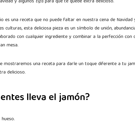
Navidad y algunos
tips
para que te quede extra delicioso.
ño es una receta que no puede faltar en nuestra cena de Navidad
s culturas, esta deliciosa pieza es un símbolo de unión, abundancia
aborado con cualquier ingrediente y combinar a la perfección con o
gran mesa.
te mostraremos una receta para darle un toque diferente a tu ja
ra delicioso.
entes lleva el jamón?
n hueso.