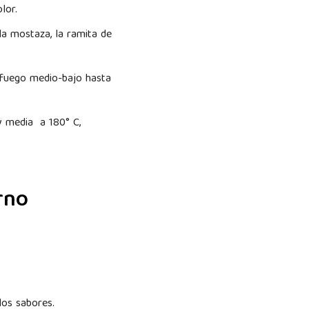
olor.
 la mostaza, la ramita de
a fuego medio-bajo hasta
y media a 180° C,
rno
los sabores.