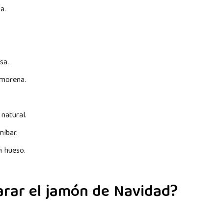
a.
esa.
 morena.
a natural.
míbar.
in hueso.
rar el jamón de Navidad?