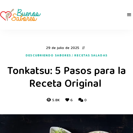
Buenos
derretidosPorLaComida
Sabores
29 de julio de 2025
DESCUBRIENDO SABORES
/
RECETAS SALADAS
Tonkatsu: 5 Pasos para la
Receta Original
5.8K
6
0