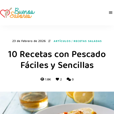
Buenos
derretidosPorLaComida
Sabores
23 de febrero de 2026
ARTÍCULOS
/
RECETAS SALADAS
10 Recetas con Pescado
Fáciles y Sencillas
1.8K
2
0