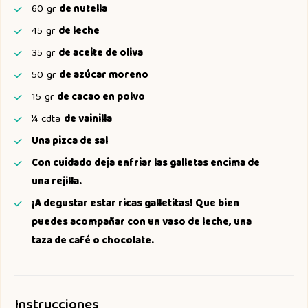
60
gr
de nutella
45
gr
de leche
35
gr
de aceite de oliva
50
gr
de azúcar moreno
15
gr
de cacao en polvo
¼
cdta
de vainilla
Una pizca de sal
Con cuidado deja enfriar las galletas encima de
una rejilla.
¡A degustar estar ricas galletitas! Que bien
puedes acompañar con un vaso de leche, una
taza de café o chocolate.
Instrucciones