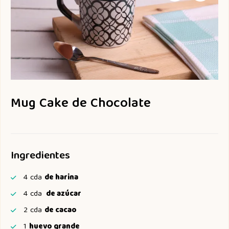
Mug Cake de Chocolate
Ingredientes
4
cda
de harina
4
cda
de azúcar
2
cda
de cacao
1
huevo grande