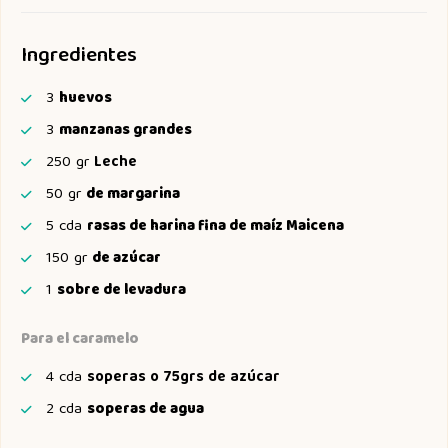
Ingredientes
3
huevos
3
manzanas grandes
250
gr
Leche
50
gr
de margarina
5
cda
rasas de harina fina de maíz Maicena
150
gr
de azúcar
1
sobre de levadura
Para el caramelo
4
cda
soperas o 75grs de azúcar
2
cda
soperas de agua