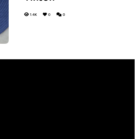
1.4K
0
0