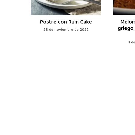
eño
Postre con Rum Cake
Melom
griego
2024
28 de noviembre de 2022
1 d