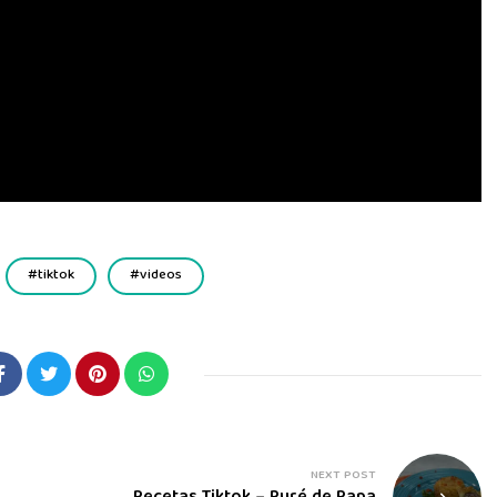
tiktok
videos
NEXT POST