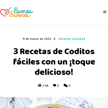
Buenos
derretidosPorLaComida
Sabores
11 de marzo de 2023
RECETAS SALADAS
3 Recetas de Coditos
fáciles con un ¡toque
delicioso!
2.6K
0
0