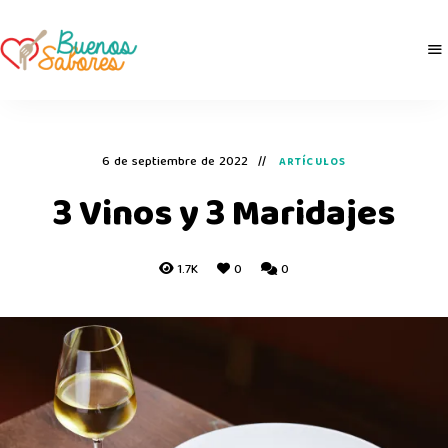
Buenos
derretidosPorLaComida
Sabores
6 de septiembre de 2022
ARTÍCULOS
3 Vinos y 3 Maridajes
1.7K
0
0