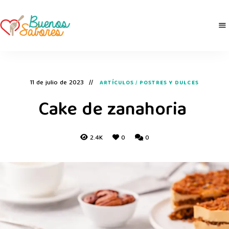
Buenos
derretidosPorLaComida
Sabores
11 de julio de 2023
ARTÍCULOS
/
POSTRES Y DULCES
Cake de zanahoria
2.4K
0
0