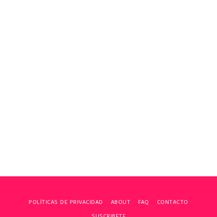
POLÍTICAS DE PRIVACIDAD
ABOUT
FAQ
CONTACTO
SUSCRIBETE