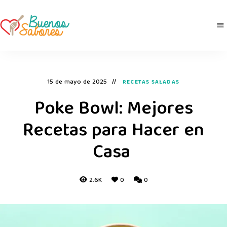
Buenos
derretidosPorLaComida
Sabores
15 de mayo de 2025
RECETAS SALADAS
Poke Bowl: Mejores
Recetas para Hacer en
Casa
2.6K
0
0