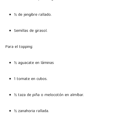
½ de jengibre rallado.
Semillas de girasol.
Para el topping:
½ aguacate en láminas
1 tomate en cubos.
½ taza de piña o melocotón en almíbar.
½ zanahoria rallada.