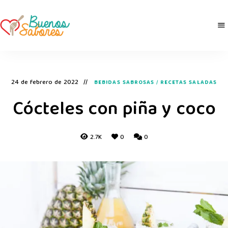
Buenos
derretidosPorLaComida
Sabores
24 de febrero de 2022
BEBIDAS SABROSAS
/
RECETAS SALADAS
Cócteles con piña y coco
2.7K
0
0