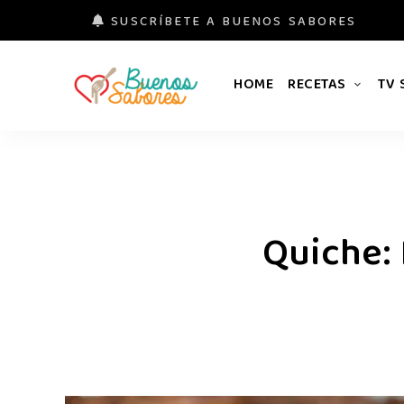
SUSCRÍBETE A BUENOS SABORES
HOME
RECETAS
TV
Buenos
#derretidosPorLaComida
Sabores
Quiche: 