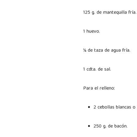
125 g. de mantequilla frí
1 huevo.
¼ de taza de agua fría.
1 cdta. de sal.
Para el relleno:
2 cebollas blancas o
250 g. de bacón.