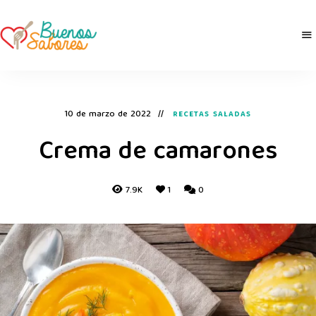
Buenos
derretidosPorLaComida
Sabores
10 de marzo de 2022
RECETAS SALADAS
Crema de camarones
7.9K
1
0