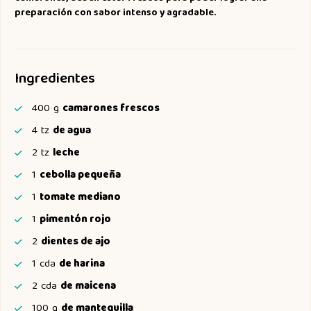
preparación con sabor intenso y agradable.
Ingredientes
400
g
camarones frescos
4
tz
de agua
2
tz
leche
1
cebolla pequeña
1
tomate mediano
1
pimentón rojo
2
dientes de ajo
1
cda
de harina
2
cda
de maicena
100
g
de mantequilla